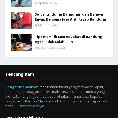
April 10, 2026
Solusi Lindungi Bangunan dari Bahaya
Rayap Bersama Jasa Anti Rayap Bandung
March 16, 2026
Tips Memilih Jasa Advokat di Bandung
Agar Tidak Salah Pilih
December 31, 2025
Tentang Kami
Bangsa Mahasiswa
merupakan kanal yang mewadahi opini,
berita, dan propaganda oleh mahasiswa. Sebagai media yang
muncul di tengah jauhnya keberpihakan mahasiswa kepada
rakyat kecil, Bangsa Mahasiswa hadir untuk mendukung segala
bentuk...
Baca lebih lanjut
Jurnalisme Warga