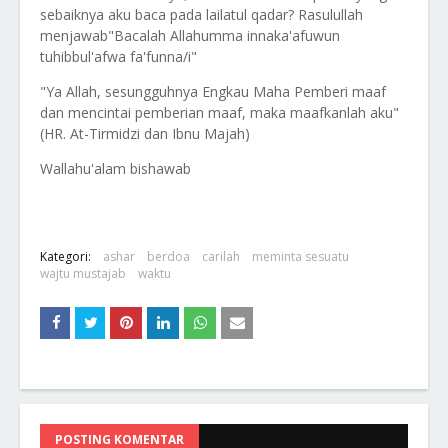
sebaiknya aku baca pada lailatul qadar? Rasulullah
menjawab"Bacalah Allahumma innaka'afuwun
tuhibbul'afwa fa'funna/i"
"Ya Allah, sesungguhnya Engkau Maha Pemberi maaf
dan mencintai pemberian maaf, maka maafkanlah aku"
(HR. At-Tirmidzi dan Ibnu Majah)
Wallahu'alam bishawab
Kategori:
ashar
berdoa
carilah
meminta sesuatu
wajtu mustajab
waktu
POSTING KOMENTAR