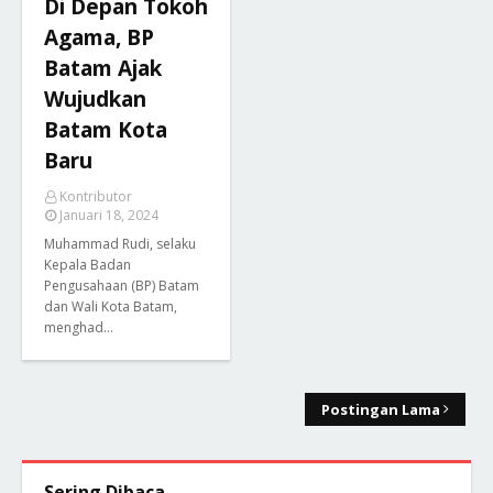
Di Depan Tokoh
Agama, BP
Batam Ajak
Wujudkan
Batam Kota
Baru
Kontributor
Januari 18, 2024
Muhammad Rudi, selaku
Kepala Badan
Pengusahaan (BP) Batam
dan Wali Kota Batam,
menghad…
Postingan Lama
Sering Dibaca