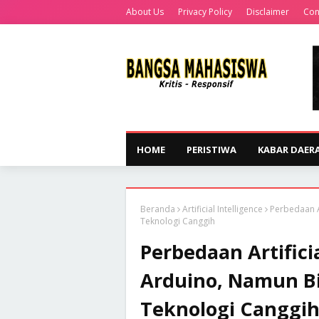
About Us
Privacy Policy
Disclaimer
Con
HOME
PERISTIWA
KABAR DAER
Beranda
Artificial Intelligence
Perbedaan Ar
Teknologi Canggih
Perbedaan Artifici
Arduino, Namun Bi
Teknologi Canggi