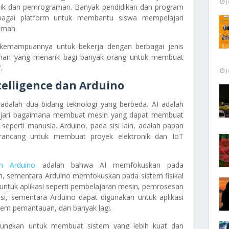
J
onik dan pemrograman. Banyak pendidikan dan program
bagai platform untuk membantu siswa mempelajari
aman.
kemampuannya untuk bekerja dengan berbagai jenis
ilihan yang menarik bagi banyak orang untuk membuat
.
J
ntelligence dan Arduino
ino adalah dua bidang teknologi yang berbeda. AI adalah
ajari bagaimana membuat mesin yang dapat membuat
perti manusia. Arduino, pada sisi lain, adalah papan
irancang untuk membuat proyek elektronik dan IoT
an Arduino
adalah bahwa AI memfokuskan pada
, sementara Arduino memfokuskan pada sistem fisikal
untuk aplikasi seperti pembelajaran mesin, pemrosesan
i, sementara Arduino dapat digunakan untuk aplikasi
stem pemantauan, dan banyak lagi.
bungkan untuk membuat sistem yang lebih kuat dan