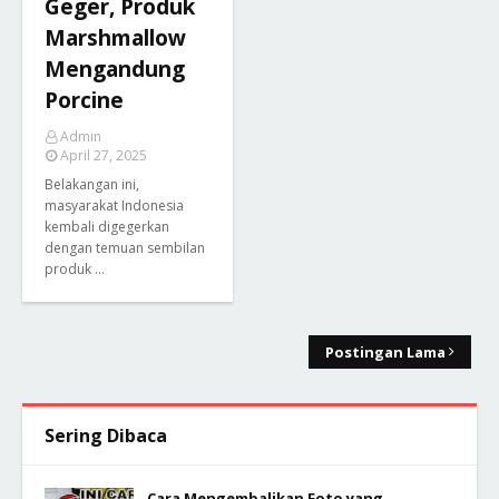
Geger, Produk
Marshmallow
Mengandung
Porcine
Admin
April 27, 2025
Belakangan ini,
masyarakat Indonesia
kembali digegerkan
dengan temuan sembilan
produk …
Postingan Lama
Sering Dibaca
Cara Mengembalikan Foto yang