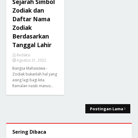
Sejarah Simbol
Zodiak dan
Daftar Nama
Zodiak
Berdasarkan
Tanggal Lahir
Redaksi
Agustus 31, 2022
Bangsa Mahasiswa -
Zodiak bukanlah hal yang
asing lagi bagi kita.
Ramalan nasib manus…
Postingan Lama
Sering Dibaca