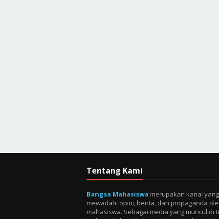
Tentang Kami
Bangsa Mahasiswa
merupakan kanal yang
mewadahi opini, berita, dan propaganda ol
mahasiswa. Sebagai media yang muncul di 