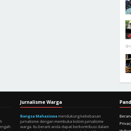
M
Jurnalisme Warga
Pan
Bangsa Mahasiswa
mendukung kebebasan
Beran
eh
jurnalisme dengan membuka kolom jurnalisme
Privac
tengah
warga. Itu berarti anda dapat berkontribusi dalam
Hubun