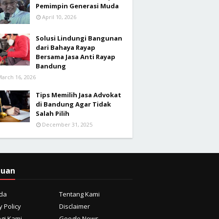
Pemimpin Generasi Muda
April 10, 2026
Solusi Lindungi Bangunan
dari Bahaya Rayap
Bersama Jasa Anti Rayap
Bandung
arch 16, 2026
Tips Memilih Jasa Advokat
di Bandung Agar Tidak
Salah Pilih
December 31, 2025
duan
da
Tentang Kami
y Policy
Disclaimer
gi Kami
Google News