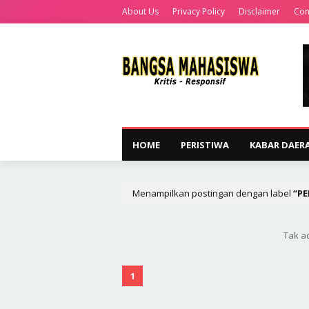
About Us
Privacy Policy
Disclaimer
Con
HOME
PERISTIWA
KABAR DAER
Menampilkan postingan dengan label
P
Tak a
1