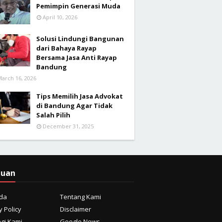
Pemimpin Generasi Muda
April 10, 2026
Solusi Lindungi Bangunan
dari Bahaya Rayap
Bersama Jasa Anti Rayap
Bandung
arch 16, 2026
Tips Memilih Jasa Advokat
di Bandung Agar Tidak
Salah Pilih
December 31, 2025
duan
da
Tentang Kami
y Policy
Disclaimer
gi Kami
Google News