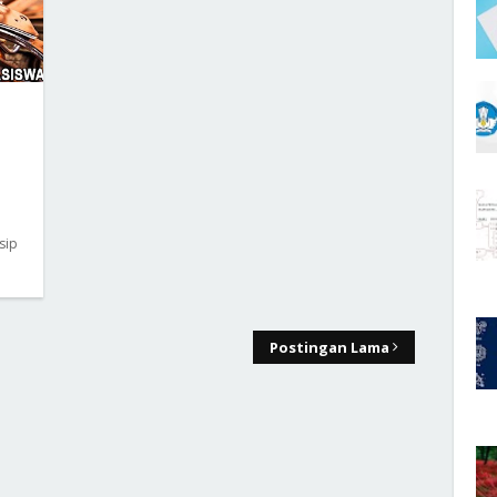
sip
Postingan Lama