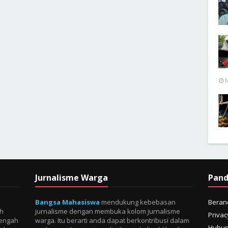
M
Jurnalisme Warga
Pan
Bangsa Mahasiswa
mendukung kebebasan
Beran
eh
jurnalisme dengan membuka kolom jurnalisme
Privac
tengah
warga. Itu berarti anda dapat berkontribusi dalam
Hubun