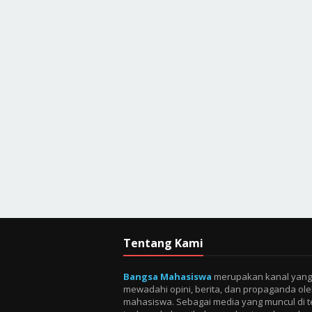
Tentang Kami
Bangsa Mahasiswa
merupakan kanal yang
mewadahi opini, berita, dan propaganda ol
mahasiswa. Sebagai media yang muncul di 