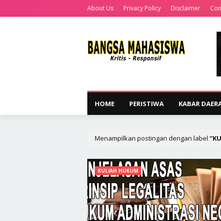
About Us
Privacy Policy
Disclaimer
Con
HOME
PERISTIWA
KABAR DAER
Menampilkan postingan dengan label
KU
KULIAH HUKUM